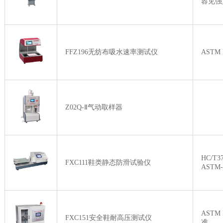
容见强
FFZ196无纺布吸水速率测试仪
ASTM 
Z02Q-Ⅱ气动取样器
HC/T
FXC111鞋类静态防滑试验仪
AST
ASTM 
FXC151安全鞋耐高压测试仪
准。