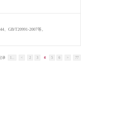
344、GB/T20991-2007等。
条记录
1...
<
2
3
4
5
6
>
77