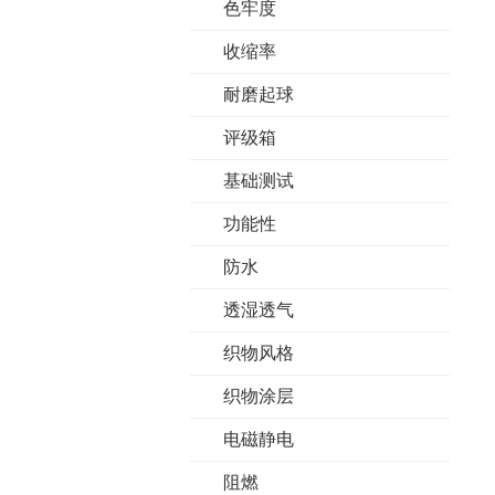
色牢度
收缩率
耐磨起球
评级箱
基础测试
功能性
防水
透湿透气
织物风格
织物涂层
电磁静电
阻燃